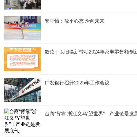
安香怡：放平心态 滑向未来
数读｜以旧换新带动2024年家电零售额创
广发银行召开2025年工作会议
台商“背靠”浙江义乌“望世界”：产业链是发