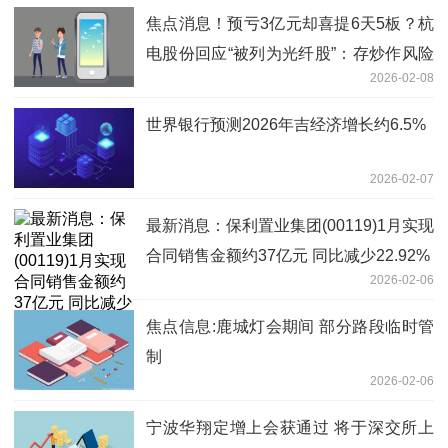
焦点消息！预亏3亿元却喜提6天5板？杭
电股份回应“被列为光纤股”：存炒作风险
2026-02-08
光通信营收占比小
世界银行预测2026年吉经济增长约6.5%
2026-02-07
最新消息：保利置业集团(00119)1月实现
合同销售金额约37亿元 同比减少22.92%
2026-02-06
焦点信息:鹿城灯会期间 部分路段临时管
制
2026-02-06
宁波华翔定增上会获通过 将于深交所上