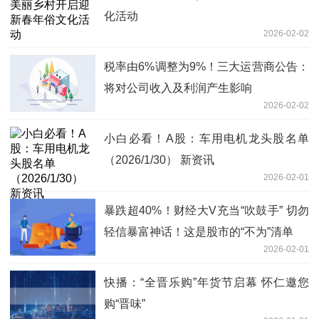
化活动
2026-02-02
税率由6%调整为9%！三大运营商公告：
将对公司收入及利润产生影响
2026-02-02
小白必看！A股：车用电机龙头股名单
（2026/1/30） 新资讯
2026-02-01
暴跌超40%！财经大V充当“吹鼓手” 切勿
轻信暴富神话！这是股市的“不为”清单
2026-02-01
快播：“全晋乐购”年货节启幕 怀仁邀您
购“晋味”