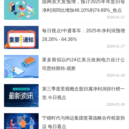
国网英大发预增，预计2025年年度归母
净利润同比增加46.10%到74.69%_焦点
2026-01-27
每日视点!中通客车：2025年净利润预增
28.28% - 64.36%
2026-01-27
莱多斯拟以约24亿美元收购电力设计公
司恩特斯特-观察
2026-01-26
第三季度景观概念股归属净利润排行榜一
览 今日视点
2026-01-26
宁德时代与闽运集团签署战略合作框架协
议 每日看点