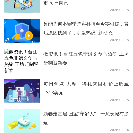
市 每日简讯
2026-02-06
鲁能为何本赛季阵容补强至今零引援，背
后原因找到了，引发热议_新动态
2026-02-06
微资讯！台江五色非遗文创马热销 工坊
赶制迎新春
2026-02-05
每日焦点!大摩：将礼来目标价上调至
1313美元
2026-02-05
新春走基层·国宝“守岁人”丨一尺长城有多
远
2026-02-04