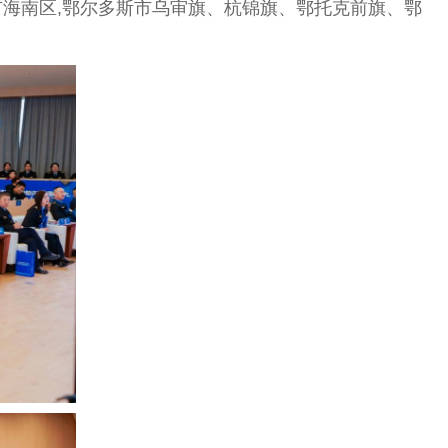
市海南区,鄂尔多斯市乌审旗、杭锦旗、鄂托克前旗、鄂