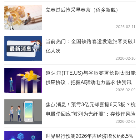
立春过后抢采早春茶（侨乡新貌）
2026-02-11
当前热门：全国铁路春运发送旅客突破1
亿人次
2026-02-10
道达尔(TTE.US)与谷歌签署长期太阳能
供应协议，把握AI驱动电力需求 快资讯
2026-02-09
焦点消息！预亏3亿元却喜提6天5板？杭
电股份回应“被列为光纤股”：存炒作风险
2026-02-08
光通信营收占比小
世界银行预测2026年吉经济增长约6.5%