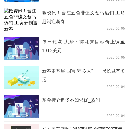
微资讯！台江五色非遗文创马热销 工坊
赶制迎新春
2026-02-05
每日焦点!大摩：将礼来目标价上调至
1313美元
2026-02-05
新春走基层·国宝“守岁人”丨一尺长城有多
远
2026-02-04
基金持仓追多不如求优_热闻
2026-02-04