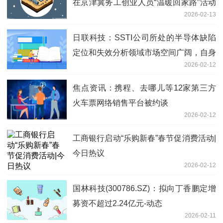
在京津冀务工创业人员“温暖回家路”活动
2026-02-13
顺利开展
日联科技：SSTI公司所处的半导体缺陷
定位和失效分析领域市场空间广阔，自身
2026-02-12
综合竞争力在业内处于领先位置，未来发
展前景广阔-每日信息
焦点资讯：携程、去哪儿等12家第三方
火车票网络销售平台被约谈
2026-02-12
工商银行启动“乐购新春”春节促消费活动|
今日热议
2026-02-12
国林科技(300786.SZ)：拟向丁香鹏定增
募资不超过2.24亿元-动态
2026-02-11