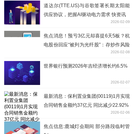
道达尔(TTE.US)与谷歌签署长期太阳能
供应协议，把握AI驱动电力需求 快资讯
2026-02-09
焦点消息！预亏3亿元却喜提6天5板？杭
电股份回应“被列为光纤股”：存炒作风险
2026-02-08
光通信营收占比小
世界银行预测2026年吉经济增长约6.5%
2026-02-07
最新消息：保利置业集团(00119)1月实现
合同销售金额约37亿元 同比减少22.92%
2026-02-06
焦点信息:鹿城灯会期间 部分路段临时管