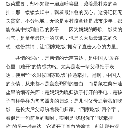
饭菜重要，却不知那一遍遍呼唤里，藏着最朴素的牵
挂；那一缕缕炊烟中，飘着最治愈的安心。这份记忆无
关贫富、不分地域，无论是乡村孩童还是城市少年，都
能在其中找到自己的影子——因为妈妈的呼唤、饭菜的
香气，是童年最统一的底色，也是长大后最难忘的念
想，这份共情，让“回家吃饭”拥有了直击人心的力量。
共情的深处，是亲情的无声表达，是中国人“爱在
心里口难开”的情感共鸣。尤其是老一辈父母拙于表
达，便用“什么时候回家吃饭”传递牵挂。是啊，中国人
的亲情，从来都不是轰轰烈烈的告白，而是藏在柴米油
盐里的细碎关怀：是妈妈为晚归孩子打开的手电，是孩
子有样学样为爸爸照亮的归途；是儿时父母追着我们吃
饭，是长大后父母盼着我们归家。“回家吃饭”四个字，
看似是一句简单的嘱咐，实则是“我想你了”“我牵挂
你”的另一种表达，它避开了直白的煽情，却让那份深