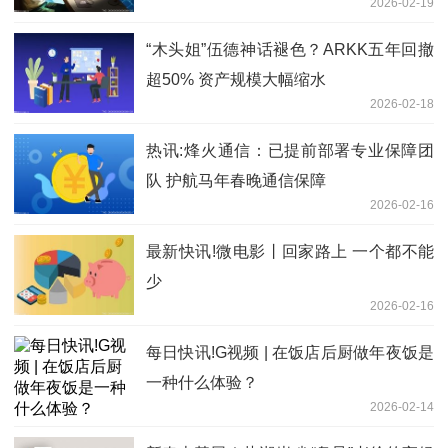
2026-02-19
“木头姐”伍德神话褪色？ARKK五年回撤
超50% 资产规模大幅缩水
2026-02-18
热讯:烽火通信：已提前部署专业保障团
队 护航马年春晚通信保障
2026-02-16
最新快讯!微电影丨回家路上 一个都不能
少
2026-02-16
每日快讯!G视频 | 在饭店后厨做年夜饭是
一种什么体验？
2026-02-14