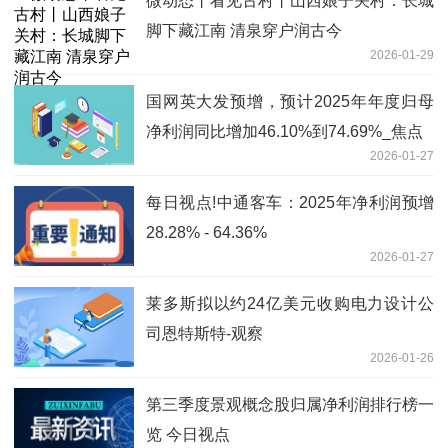
微动态丨看见古村丨山西娘子关村：长城
脚下藏江南 清泉穿户润古今
2026-01-29
国网英大发预增，预计2025年年度归母
净利润同比增加46.10%到74.69%_焦点
2026-01-27
每日视点!中通客车：2025年净利润预增
28.28% - 64.36%
2026-01-27
莱多斯拟以约24亿美元收购电力设计公
司恩特斯特-观察
2026-01-26
第三季度景观概念股归属净利润排行榜一
览 今日视点