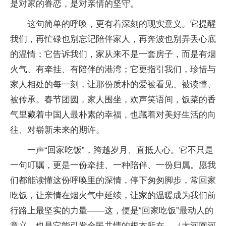
是对家的眷恋，是对亲情的坚守。
这句简单的呼唤，更有着深刻的现实意义。它提醒
我们，再忙碌也别忘记陪伴家人，再奔波也别弄丢心底
的温情；它告诉我们，家从来不是一套房子，而是有烟
火气、有牵挂、有陪伴的港湾；它更指引我们，珍惜与
家人相处的每一刻，让那份质朴的爱被看见、被读懂、
被传承。春节团圆，家人围坐，欢声笑语间，饭菜的香
气里藏着中国人最朴素的幸福，也藏着对美好生活的向
往、对崭新未来的期许。
一声“回家吃饭”，跨越岁月、直抵人心。它不只是
一句叮嘱，更是一份牵挂、一种陪伴、一份归属。愿我
们都能读懂这份呼唤里的深情，停下匆匆脚步，常回家
吃饭，让亲情在烟火气中延续，让家的温暖成为我们前
行路上最坚实的力量——这，便是“回家吃饭”最动人的
意义，也是它能引发全民共情的根本所在。（大河网河