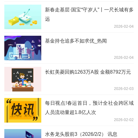
新春走基层·国宝“守岁人”丨一尺长城有多
远
2026-02-04
基金持仓追多不如求优_热闻
2026-02-04
长虹美菱回购1263万A股 金额8792万元
2026-02-03
每日视点!春运首日，预计全社会跨区域
人员流动量超1.8亿人次
2026-02-02
水务龙头股前3（2026/2/2） 讯息