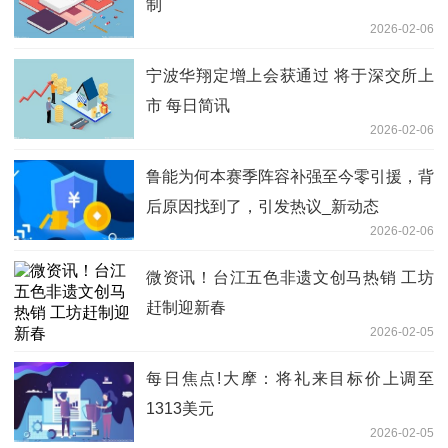
制
2026-02-06
宁波华翔定增上会获通过 将于深交所上
市 每日简讯
2026-02-06
鲁能为何本赛季阵容补强至今零引援，背
后原因找到了，引发热议_新动态
2026-02-06
微资讯！台江五色非遗文创马热销 工坊
赶制迎新春
2026-02-05
每日焦点!大摩：将礼来目标价上调至
1313美元
2026-02-05