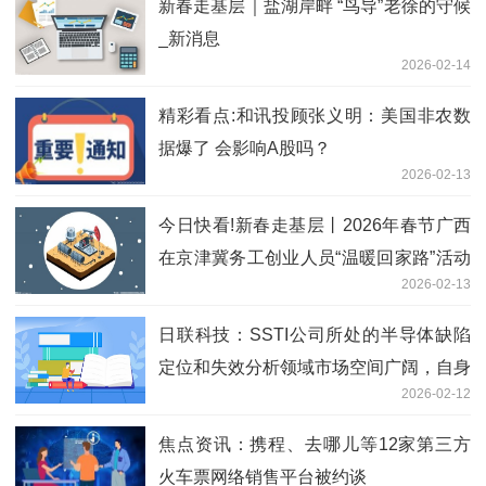
新春走基层｜盐湖岸畔 “鸟导”老徐的守候
_新消息
2026-02-14
精彩看点:和讯投顾张义明：美国非农数
据爆了 会影响A股吗？
2026-02-13
今日快看!新春走基层丨2026年春节广西
在京津冀务工创业人员“温暖回家路”活动
2026-02-13
顺利开展
日联科技：SSTI公司所处的半导体缺陷
定位和失效分析领域市场空间广阔，自身
2026-02-12
综合竞争力在业内处于领先位置，未来发
展前景广阔-每日信息
焦点资讯：携程、去哪儿等12家第三方
火车票网络销售平台被约谈